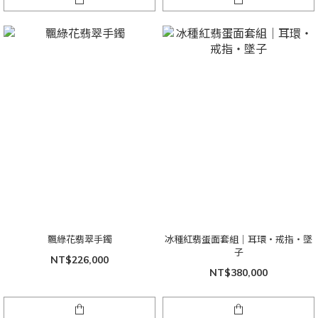
飄綠花翡翠手鐲
冰種紅翡蛋面套組｜耳環・戒指・墜
子
NT$226,000
NT$380,000