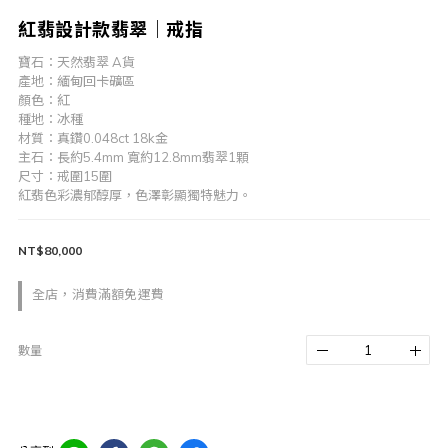
紅翡設計款翡翠｜戒指
寶石：天然翡翠 A貨
產地：緬甸回卡礦區
顏色：紅
種地：冰種
材質：真鑽0.048ct 18k金
主石：長約5.4mm 寬約12.8mm翡翠1顆
尺寸：戒圍15圍
紅翡色彩濃郁醇厚，色澤彰顯獨特魅力。
NT$80,000
全店，消費滿額免運費
數量