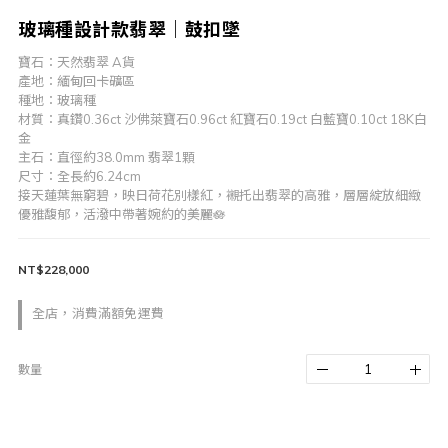
玻璃種設計款翡翠｜鼓扣墜
寶石：天然翡翠 A貨
產地：緬甸回卡礦區
種地：玻璃種
材質：真鑽0.36ct 沙佛萊寶石0.96ct 紅寶石0.19ct 白藍寶0.10ct 18K白
金
主石：直徑約38.0mm 翡翠1顆
尺寸：全長約6.24cm
接天蓮葉無窮碧，映日荷花別樣紅，襯托出翡翠的高雅，層層綻放細緻
優雅馥郁，活潑中帶著婉約的美麗🪷
NT$228,000
全店，消費滿額免運費
數量