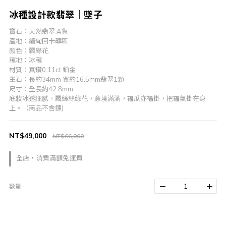
冰種設計款翡翠｜墜子
寶石：天然翡翠 A貨
產地：緬甸回卡礦區
顏色：飄綠花
種地：冰種
材質：真鑽0.11ct 鉑金
主石：長約34mm 寬約16.5mm翡翠1顆
尺寸：全長約42.8mm
底妝冰透细腻，飄絲絲綠花，意境滿滿，福瓜亦福掛，把福氣掛在身
上。（商品不含鍊)
NT$49,000
NT$66,000
全店，消費滿額免運費
數量